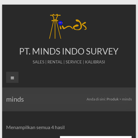
Skip
to
content
PT. MINDS INDO SURVEY
SALES | RENTAL | SERVICE | KALIBRASI
Menu
minds
Anda di sini:
Produk
>
minds
Menampilkan semua 4 hasil